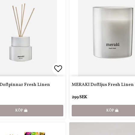
favoritlistan
favoritlistan
Lägg till i favoritlistan
Lägg till i favoritlistan
oftpinnar Fresh Linen
MERAKI Doftljus Fresh Linen
299 SEK
KÖP
KÖP