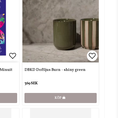
Lägg till i favoritlistan
Lägg till i
Lägg till i
 Minuit
DBKD Doftljus Burn - shiny green
369 SEK
KÖP