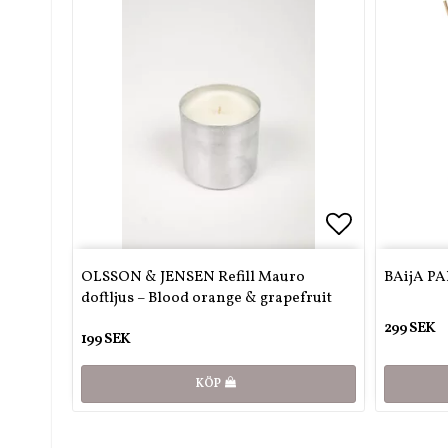
Lägg till i 
OLSSON & JENSEN Refill Mauro
BAijA PA
doftljus – Blood orange & grapefruit
299 SEK
199 SEK
KÖP