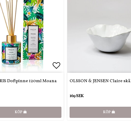
favoritlistan
Lägg till i favoritlistan
Lägg till i favoritlistan
RIS Doftpinne 120ml Moana
OLSSON & JENSEN Claire skå
169 SEK
KÖP
KÖP