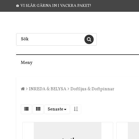
VI SLÅR GÄRNA IN I VACKRA PAKET!
Meny
INREDA & BELYSA
Doftljus & Doftpinnar
Senaste