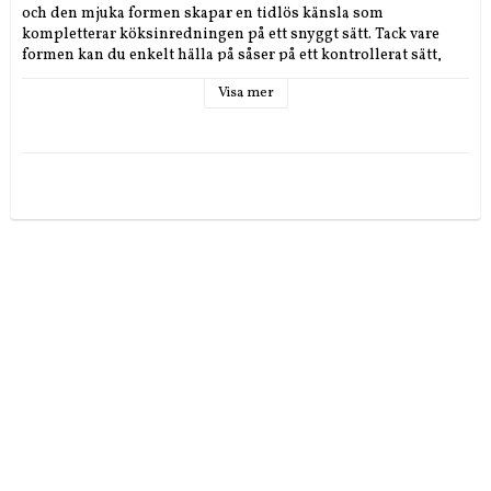
och den mjuka formen skapar en tidlös känsla som 
kompletterar köksinredningen på ett snyggt sätt. Tack vare 
formen kan du enkelt hälla på såser på ett kontrollerat sätt, 
vilket minimerar risken för att spilla eller få det att se slarvigt 
Visa mer
ut. När du inte använder den kan du hänga upp såsskeden 
tillsammans med dina andra köksredskap, vilket gör att den 
blir en del av inredningen.

Storlekl: 25 cm, w: 8 cm

Material: Rostfritt stål

Använda: Approved for dishwasher, Foodsafe